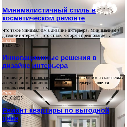
Минималистичный стиль в
косметическом ремонте
Что такое минимализм в дизайне интерьера? Минимализм в
дизайне интерьера – это стиль, который предполагает…
Статьи
16.03.2025
Инновационные решения в
дизайне интерьера
Инновации в использовании материалов Одним из ключевых
аспектов инновационного дизайна интерьера является
использование новых материалов.…
Статьи
07.10.2025
Ремонт квартиры по выгодной
цене