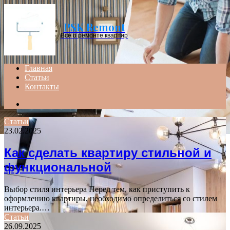
Menu
PSK Remont
Все о ремонте квартир
Главная
Статьи
Контакты
Search
for
Статьи
23.02.2025
Как сделать квартиру стильной и
функциональной
Выбор стиля интерьера Перед тем, как приступить к
оформлению квартиры, необходимо определиться со стилем
интерьера.…
Статьи
26.09.2025