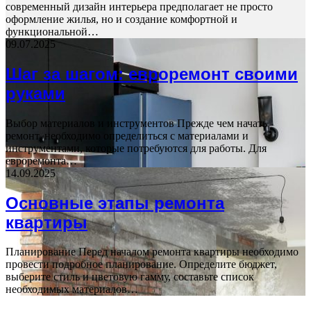
современный дизайн интерьера предполагает не просто
оформление жилья, но и создание комфортной и
функциональной…
09.07.2025
Шаг за шагом: евроремонт своими
руками
Выбор материалов и инструментов Прежде чем начать
ремонт, необходимо определиться с материалами и
инструментами, которые потребуются для работы. Для
евроремонта…
14.09.2025
Основные этапы ремонта
квартиры
Планирование Перед началом ремонта квартиры необходимо
провести подробное планирование. Определите бюджет,
выберите стиль и цветовую гамму, составьте список
необходимых материалов…