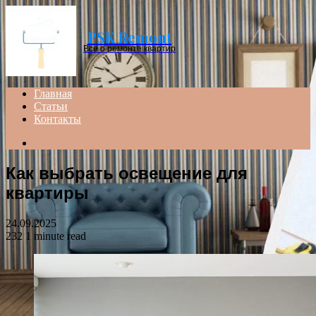
Menu
PSK Remont
Все о ремонте квартир
Главная
Статьи
Контакты
Search
for
Как выбрать освещение для
квартиры
24.09.2025
232
1 minute read