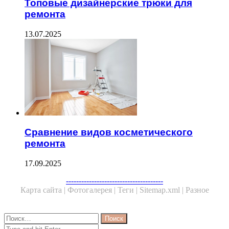
Топовые дизайнерские трюки для
ремонта
13.07.2025
Сравнение видов косметического
ремонта
17.09.2025
Facebook
Twitter
WhatsApp
Telegram
--------------------------------------
Карта сайта |
Фотогалерея |
Теги |
Sitemap.xml |
Разное
Close
Найти:
Close