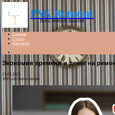
PSK Remont
Все о ремонте квартир
Главная
Статьи
Контакты
Search
for
Экономия времени и денег на ремо
23.03.2025
399
Less than a minute