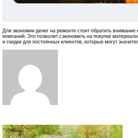
Для экономии денег на ремонте стоит обратить внимание 
компаний. Это позволит сэкономить на покупке материало
и скидки для постоянных клиентов, которые могут значите
Facebook
Twitter
LinkedIn
Tumblr
Pinterest
Reddit
VKontakte
Odnoklassniki
Skype
WhatsApp
Telegram
Viber
Share
Print
via
Email
Related Articles