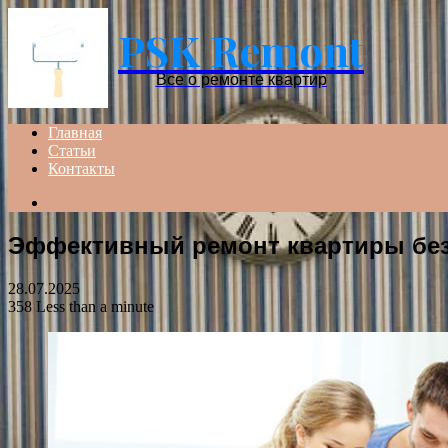
PSK Remont
Все о ремонте квартир
Главная
Статьи
Контакты
Search
for
Эффективный ремонт квартиры без
28.07.2025
358
Less than a minute