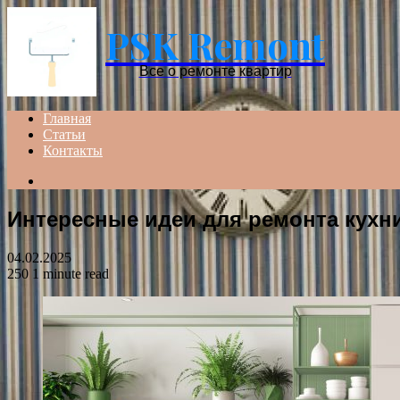
PSK Remont
Все о ремонте квартир
Главная
Статьи
Контакты
Search
for
Интересные идеи для ремонта кухн
04.02.2025
250
1 minute read