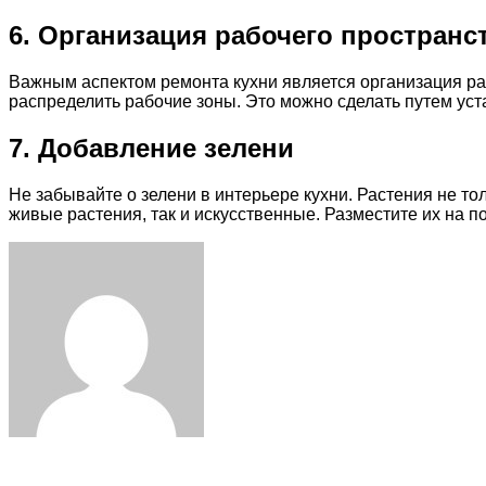
6. Организация рабочего пространс
Важным аспектом ремонта кухни является организация ра
распределить рабочие зоны. Это можно сделать путем уста
7. Добавление зелени
Не забывайте о зелени в интерьере кухни. Растения не то
живые растения, так и искусственные. Разместите их на п
Facebook
Twitter
LinkedIn
Tumblr
Pinterest
Reddit
VKontakte
Odnoklassniki
Skype
WhatsApp
Telegram
Viber
Share
Print
via
Email
Related Articles