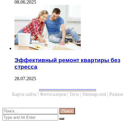
08.06.2025
Эффективный ремонт квартиры без
стресса
28.07.2025
Facebook
Twitter
WhatsApp
Telegram
--------------------------------------
Карта сайта |
Фотогалерея |
Теги |
Sitemap.xml |
Разное
Close
Найти:
Close
Search
for