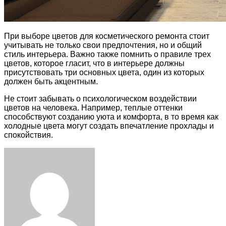
При выборе цветов для косметического ремонта стоит
учитывать не только свои предпочтения, но и общий
стиль интерьера. Важно также помнить о правиле трех
цветов, которое гласит, что в интерьере должны
присутствовать три основных цвета, один из которых
должен быть акцентным.
Не стоит забывать о психологическом воздействии
цветов на человека. Например, теплые оттенки
способствуют созданию уюта и комфорта, в то время как
холодные цвета могут создать впечатление прохлады и
спокойствия.
Facebook
Twitter
LinkedIn
Tumblr
Pinterest
Reddit
VKontakte
Odnoklassniki
Skype
WhatsApp
Telegram
Viber
Share
Print
via
Email