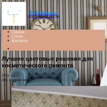
Menu
PSK Remont
Все о ремонте квартир
Главная
Статьи
Контакты
Search
for
Лучшие цветовые решения для
косметического ремонта
07.07.2025
685
1 minute read