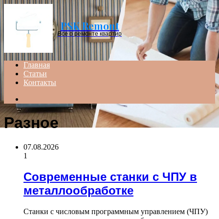
Menu
PSK Remont
Все о ремонте квартир
Главная
Статьи
Контакты
Search
for
Разное
07.08.2026
1
Современные станки с ЧПУ в
металлообработке
Станки с числовым программным управлением (ЧПУ)