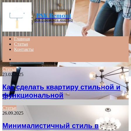
Menu
PSK Remont
Все о ремонте квартир
Главная
Статьи
Контакты
Search
for
Статьи
23.02.2025
Как сделать квартиру стильной и
функциональной
Статьи
26.09.2025
Минималистичный стиль в