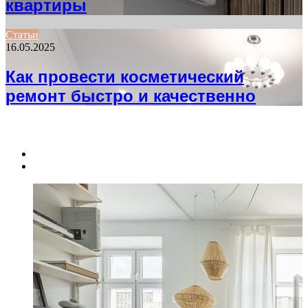
квартиры
Статьи
16.05.2025
Как провести косметический
ремонт быстро и качественно
НЕ ПРОПУСТИТЕ
Previous
page
Next
page