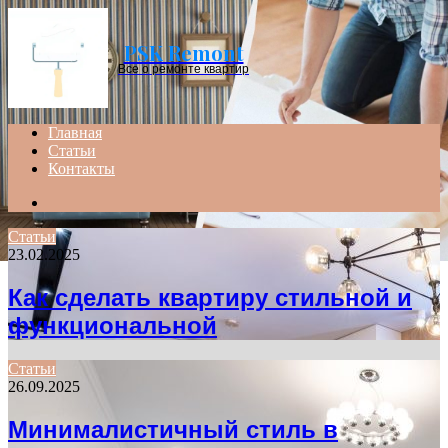
Menu
PSK Remont
Все о ремонте квартир
Главная
Статьи
Контакты
Search
for
Статьи
23.02.2025
Как сделать квартиру стильной и
функциональной
Статьи
26.09.2025
Минималистичный стиль в