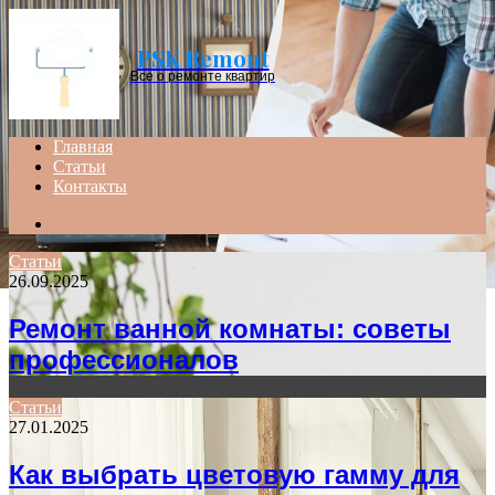
Menu
PSK Remont
Все о ремонте квартир
Главная
Статьи
Контакты
Search
for
Статьи
26.09.2025
Ремонт ванной комнаты: советы
профессионалов
Статьи
27.01.2025
Как выбрать цветовую гамму для