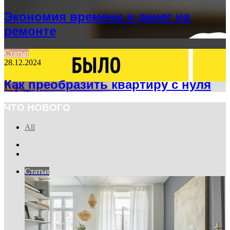
Экономия времени и денег на
ремонте
Статьи
28.12.2024
Как преобразить квартиру с нуля
ЧТО НОВОГО
All
Previous
page
Next
page
Статьи