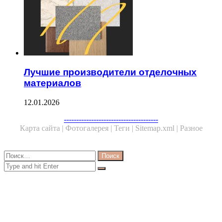
Лучшие производители отделочных
материалов
12.01.2026
Facebook
Twitter
WhatsApp
Telegram
--------------------------------------
Карта сайта |
Фотогалерея |
Теги |
Sitemap.xml |
Разное
Close
Найти:
Close
Search
for