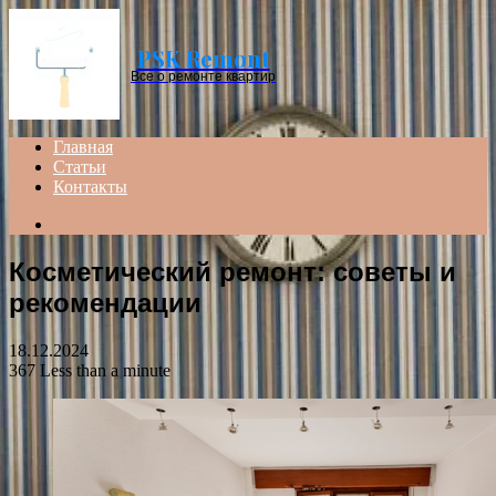
Menu
PSK Remont
Все о ремонте квартир
Главная
Статьи
Контакты
Search
for
Косметический ремонт: советы и
рекомендации
18.12.2024
367
Less than a minute