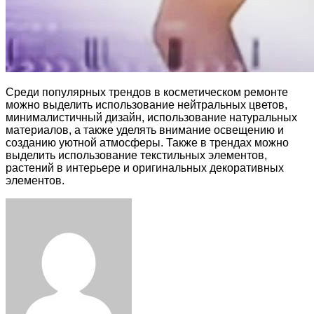
Среди популярных трендов в косметическом ремонте
можно выделить использование нейтральных цветов,
минималистичный дизайн, использование натуральных
материалов, а также уделять внимание освещению и
созданию уютной атмосферы. Также в трендах можно
выделить использование текстильных элементов,
растений в интерьере и оригинальных декоративных
элементов.
Facebook
Twitter
LinkedIn
Tumblr
Pinterest
Reddit
VKontakte
Odnoklassniki
Skype
WhatsApp
Telegram
Viber
Share
Print
via
Email