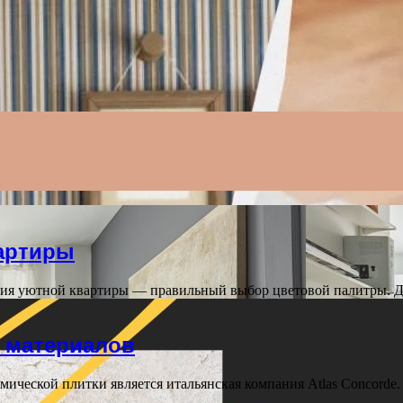
Menu
вартиры
ния уютной квартиры — правильный выбор цветовой палитры. Д
 материалов
мической плитки является итальянская компания Atlas Concorde