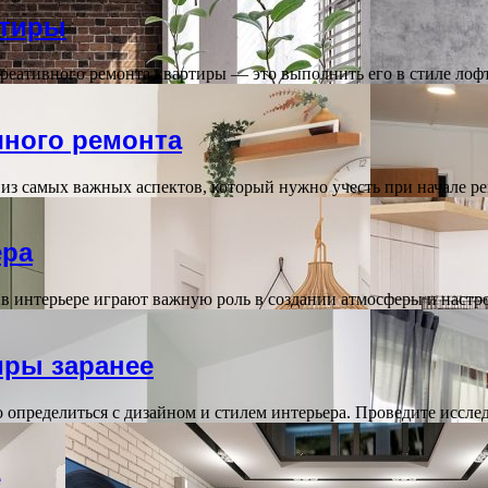
ртиры
креативного ремонта квартиры — это выполнить его в стиле лоф
чного ремонта
из самых важных аспектов, который нужно учесть при начале 
ера
 в интерьере играют важную роль в создании атмосферы и нас
иры заранее
 определиться с дизайном и стилем интерьера. Проведите иссл
е