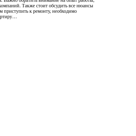
я. Важно обратить внимание на опыт работы,
компаний. Также стоит обсудить все нюансы
ем приступить к ремонту, необходимо
вартиру…