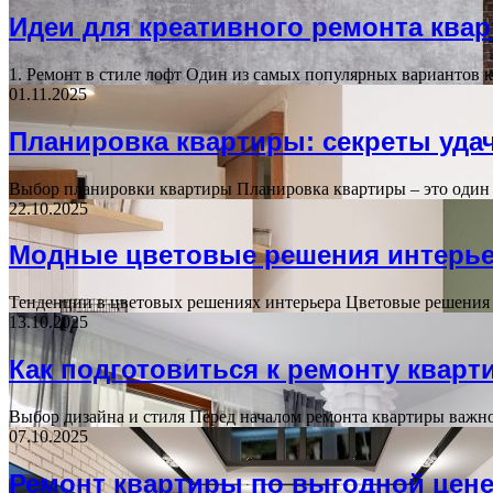
Идеи для креативного ремонта ква
1. Ремонт в стиле лофт Один из самых популярных вариантов 
01.11.2025
Планировка квартиры: секреты уда
Выбор планировки квартиры Планировка квартиры – это один 
22.10.2025
Модные цветовые решения интерь
Тенденции в цветовых решениях интерьера Цветовые решения
13.10.2025
Как подготовиться к ремонту кварт
Выбор дизайна и стиля Перед началом ремонта квартиры важно
07.10.2025
Ремонт квартиры по выгодной цен