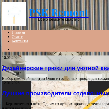
PSK Remont
Все о ремонте квартир
Главная
Статьи
Контакты
Search
for
16.01.2026
Дизайнерские трюки для уютной к
Выбор цветовой палитры Один из основных трюков для созда
12.01.2026
Лучшие производители отделочных
1. Керамическая плитка Одним из лучших производителей кера
плитки различных…