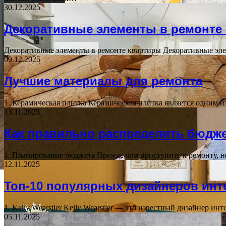
30.12.2025
Декоративные элементы в ремонте
Декоративные элементы в ремонте квартиры Декоративные эл
09.12.2025
Лучшие материалы для ремонта
1. Керамическая плитка Керамическая плитка является одним и
13.11.2025
Как правильно распределить бюдже
1. Планирование бюджета Прежде чем приступить к ремонту, н
12.11.2025
Топ-10 популярных дизайнеров инт
1. Kelly Wearstler Kelly Wearstler — это известный дизайнер и
05.11.2025