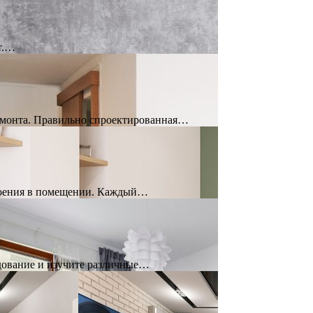
т.…
ремонта. Правильно спроектированная…
троения в помещении. Каждый…
едование и изучите различные…