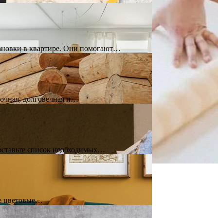
тановки в квартире. Они помогают…
рочная, долговечная и…
составьте список необходимых…
лые цветовые…