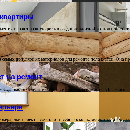
 квартиры
ементы играют важную роль в создании уютной и стильной обс
з самых популярных материалов для ремонта пола и стен. Она п
т на ремонт
еобходимо определить общий бюджет на все работы. Для этого 
ерьера
нтерьера, чьи проекты сочетают в себе роскошь, эклектику и сме